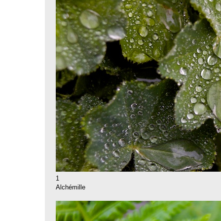
1
Alchémille