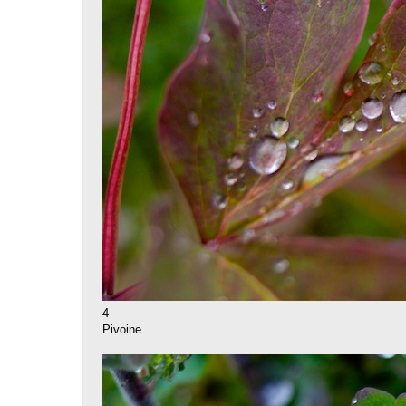
4
Pivoine