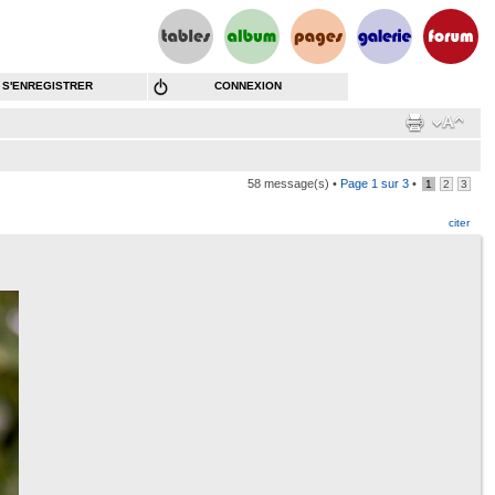
S'ENREGISTRER
CONNEXION
58 message(s) •
Page
1
sur
3
•
1
2
3
citer