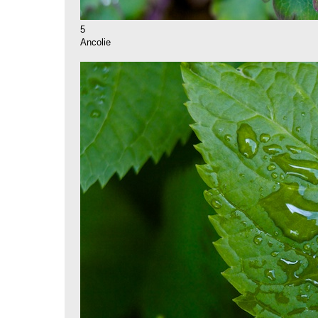
5
Ancolie