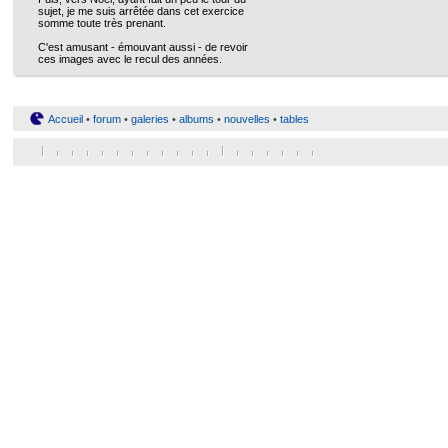
sujet, je me suis arrêtée dans cet exercice
somme toute très prenant.
C'est amusant - émouvant aussi - de revoir
ces images avec le recul des années.
Accueil
•
forum
•
galeries
•
albums
•
nouvelles
•
tables