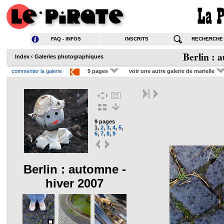
FAQ - INFOS
INSCRITS
RECHERCHE
Berlin : 
Index
‹
Galeries photographiques
commenter la galerie
9 pages
voir une autre galerie de marielle
9 pages
1
,
2
,
3
,
4
,
5
,
6
,
7
,
8
,
9
Berlin : automne -
hiver 2007