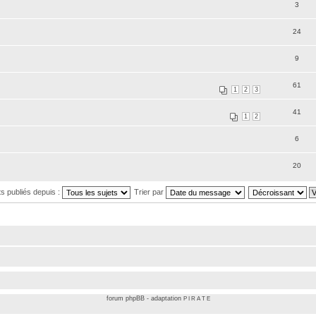
3
24
9
61
1
2
3
41
1
2
6
20
ts publiés depuis :
Trier par
forum
phpBB
- adaptation
P I R A T E