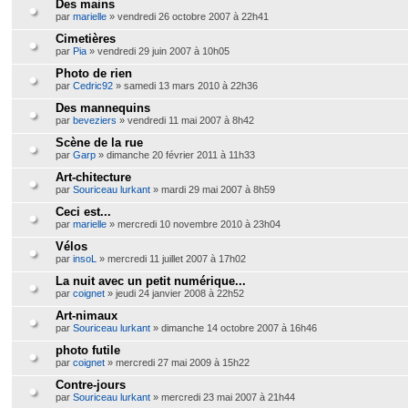
Des mains
par
marielle
» vendredi 26 octobre 2007 à 22h41
Cimetières
par
Pia
» vendredi 29 juin 2007 à 10h05
Photo de rien
par
Cedric92
» samedi 13 mars 2010 à 22h36
Des mannequins
par
beveziers
» vendredi 11 mai 2007 à 8h42
Scène de la rue
par
Garp
» dimanche 20 février 2011 à 11h33
Art-chitecture
par
Souriceau lurkant
» mardi 29 mai 2007 à 8h59
Ceci est...
par
marielle
» mercredi 10 novembre 2010 à 23h04
Vélos
par
insoL
» mercredi 11 juillet 2007 à 17h02
La nuit avec un petit numérique...
par
coignet
» jeudi 24 janvier 2008 à 22h52
Art-nimaux
par
Souriceau lurkant
» dimanche 14 octobre 2007 à 16h46
photo futile
par
coignet
» mercredi 27 mai 2009 à 15h22
Contre-jours
par
Souriceau lurkant
» mercredi 23 mai 2007 à 21h44