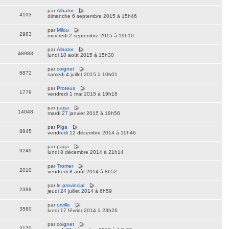
par
Albator
4193
dimanche 6 septembre 2015 à 15h46
par
Milou
2983
mercredi 2 septembre 2015 à 19h10
par
Albator
48983
lundi 10 août 2015 à 15h30
par
coignet
6872
samedi 4 juillet 2015 à 10h01
par
Proteus
1779
vendredi 1 mai 2015 à 19h18
par
paga
14048
mardi 27 janvier 2015 à 18h56
par
Piga
8845
vendredi 12 décembre 2014 à 10h46
par
paga
9249
lundi 8 décembre 2014 à 21h14
par
Tromer
2010
vendredi 8 août 2014 à 8h52
par
le provincial
2388
jeudi 24 juillet 2014 à 6h59
par
orville
3580
lundi 17 février 2014 à 23h26
par
coignet
2170