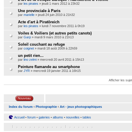
par
les pirates
» jeudi 1 mars 2012 à 23h32
Une provinciale à Paris
par
marielle
» jeudi 24 juin 2010 à 21h32
Acte d'art à Piratöreich
par
les pirates
» lundi 7 novembre 2011 à 0h19
Voiles & Voiliers (et autres petits canots)
par
Garp
» mardi 9 mars 2010 à 21h13
Soleil couchant au refuge
par
coignet
» mardi 18 août 2009 à 22h59
un petit rien...
par
lino zelmi
» mercredi 20 avril 2011 à 15h13
Peinture flamande au smartphone
par
JYR
» mercredi 19 janvier 2011 à 16h15
Afficher les suje
Index du forum
‹
Photographie
‹
Art - jeux photographiques
Accueil
•
forum
•
galeries
•
albums
•
nouvelles
•
tables