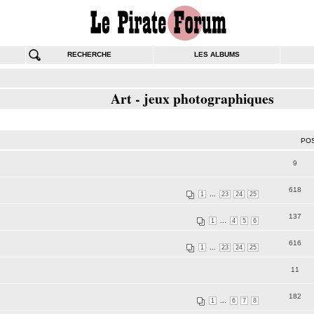
RECHERCHE
LES ALBUMS
Art - jeux photographiques
PO
9
618
...
1
23
24
25
137
...
1
4
5
6
616
...
1
23
24
25
11
182
...
1
6
7
8