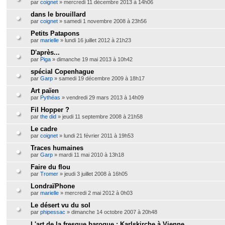
par
coignet
» mercredi 11 décembre 2013 à 14h06
dans le brouillard
par
coignet
» samedi 1 novembre 2008 à 23h56
Petits Patapons
par
marielle
» lundi 16 juillet 2012 à 21h23
D'après...
par
Piga
» dimanche 19 mai 2013 à 10h42
spécial Copenhague
par
Garp
» samedi 19 décembre 2009 à 18h17
Art païen
par
Pythéas
» vendredi 29 mars 2013 à 14h09
Fil Hopper ?
par
the did
» jeudi 11 septembre 2008 à 21h58
Le cadre
par
coignet
» lundi 21 février 2011 à 19h53
Traces humaines
par
Garp
» mardi 11 mai 2010 à 13h18
Faire du flou
par
Tromer
» jeudi 3 juillet 2008 à 16h05
LondraïPhone
par
marielle
» mercredi 2 mai 2012 à 0h03
Le désert vu du sol
par
phipessac
» dimanche 14 octobre 2007 à 20h48
L'art de la fresque baroque : Karlskirche à Vienne