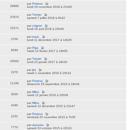
par
Proteus
26866
lundi 19 novembre 2018 à 21h00
par
Tromer
37874
samedi 7 juillet 2018 à 8h42
par
coignet
25271
lundi 16 avril 2018 à 23h06
par
insoL
2700
lundi 11 décembre 2017 à 14h20
par
Piga
8294
mardi 14 février 2017 à 19h05
par
Tromer
25063
lundi 23 janvier 2017 à 16h20
par
jbz
2370
mardi 1 novembre 2016 à 15h14
par
Proteus
11160
dimanche 25 septembre 2016 à 18h44
par
Milou
3030
mardi 12 janvier 2016 à 20h06
par
Milou
4290
samedi 12 décembre 2015 à 21h47
par
Proteus
2231
vendredi 20 novembre 2015 à 7h35
par
danyves
7770
samedi 24 octobre 2015 à 22h21