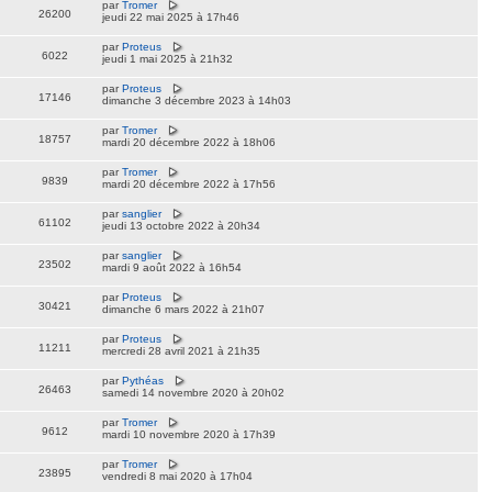
par
Tromer
26200
jeudi 22 mai 2025 à 17h46
par
Proteus
6022
jeudi 1 mai 2025 à 21h32
par
Proteus
17146
dimanche 3 décembre 2023 à 14h03
par
Tromer
18757
mardi 20 décembre 2022 à 18h06
par
Tromer
9839
mardi 20 décembre 2022 à 17h56
par
sanglier
61102
jeudi 13 octobre 2022 à 20h34
par
sanglier
23502
mardi 9 août 2022 à 16h54
par
Proteus
30421
dimanche 6 mars 2022 à 21h07
par
Proteus
11211
mercredi 28 avril 2021 à 21h35
par
Pythéas
26463
samedi 14 novembre 2020 à 20h02
par
Tromer
9612
mardi 10 novembre 2020 à 17h39
par
Tromer
23895
vendredi 8 mai 2020 à 17h04