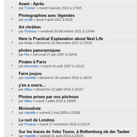
Avant - Après
par
Tromer
» mardi 4 janvier 2011 à 17h05
Photographies avec légendes
par
orville
» jeudi 4 août 2011 à 0h19
Art chrétien
par
Pythéas
» vendredi 30 décembre 2011 à 22h44
Here is Practical Explanation about Next Life
par bhala » dimanche 10 décembre 2017 à 12h32
photos panoramiques
par
Pia
» mercredi 27 juin 2007 à 16h41
Pirates à Paris
par
beveziers
» mardi 14 août 2007 à 12h13
Faire joujou
par
marielle
» dimanche 30 octobre 2016 à 19h23
y'en a marre...
par
Milou
» dimanche 12 juillet 2015 à 11h47
Photos prises par nos pitchoun
par
Milou
» mardi 7 juillet 2015 à 19h00
Minimaliste
par
marielle
» samedi 2 mai 2009 à 22h36
La nuit de Londres
par
Proteus
» mardi 17 novembre 2015 à 21h14
Sur les traces de Yoko Tsuno, à Rothenburg ob der Tauber
par
marielle
» samedi 31 août 2013 à 22h29