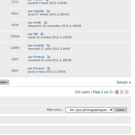
2771
samedi 3 mars 2012 à 8h56
par
marielle
6011
lundi 27 février 2012 à 20h42
par
orville
4216
dimanche 13 novembre 2011 à 19h46
par
HB
15544
mardi 11 octobre 2011 à 10h50
par
marielle
12950
mercredi 17 août 2011 à 8h05
par
Proteus
3267
vendredi 22 avril 2011 à 19h39
par
Proteus
5897
jeudi 3 mars 2011 à 13h54
Suivant
125 sujets •
Page
1
sur
3
•
1
2
3
Aller vers :