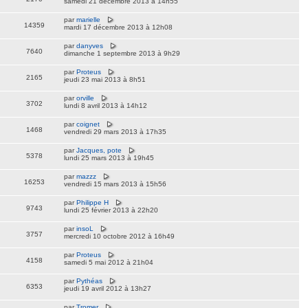
samedi 21 décembre 2013 à 14h55
par
marielle
14359
mardi 17 décembre 2013 à 12h08
par
danyves
7640
dimanche 1 septembre 2013 à 9h29
par
Proteus
2165
jeudi 23 mai 2013 à 8h51
par
orville
3702
lundi 8 avril 2013 à 14h12
par
coignet
1468
vendredi 29 mars 2013 à 17h35
par
Jacques, pote
5378
lundi 25 mars 2013 à 19h45
par
mazzz
16253
vendredi 15 mars 2013 à 15h56
par
Philippe H
9743
lundi 25 février 2013 à 22h20
par
insoL
3757
mercredi 10 octobre 2012 à 16h49
par
Proteus
4158
samedi 5 mai 2012 à 21h04
par
Pythéas
6353
jeudi 19 avril 2012 à 13h27
par
Tromer