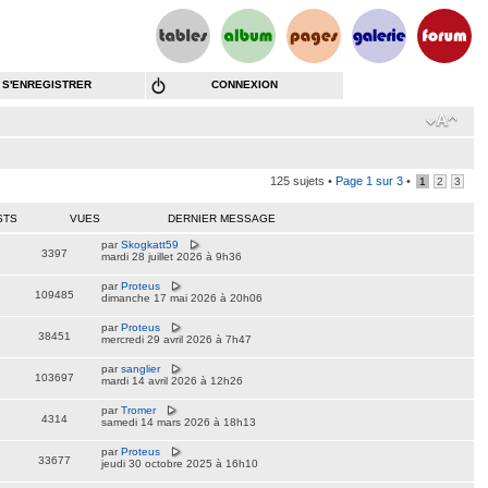
S'ENREGISTRER
CONNEXION
125 sujets •
Page
1
sur
3
•
1
2
3
STS
VUES
DERNIER MESSAGE
par
Skogkatt59
3397
mardi 28 juillet 2026 à 9h36
par
Proteus
109485
dimanche 17 mai 2026 à 20h06
par
Proteus
38451
mercredi 29 avril 2026 à 7h47
par
sanglier
103697
mardi 14 avril 2026 à 12h26
par
Tromer
4314
samedi 14 mars 2026 à 18h13
par
Proteus
33677
jeudi 30 octobre 2025 à 16h10