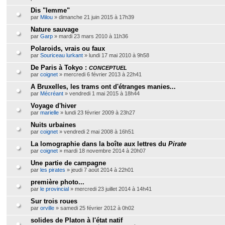
Dis "lemme"
par
Milou
» dimanche 21 juin 2015 à 17h39
Nature sauvage
par
Garp
» mardi 23 mars 2010 à 11h36
Polaroids, vrais ou faux
par
Souriceau lurkant
» lundi 17 mai 2010 à 9h58
De Paris à Tokyo :
CONCEPTUEL
par
coignet
» mercredi 6 février 2013 à 22h41
A Bruxelles, les trams ont d'étranges manies...
par
Mécréant
» vendredi 1 mai 2015 à 18h44
Voyage d'hiver
par
marielle
» lundi 23 février 2009 à 23h27
Nuits urbaines
par
coignet
» vendredi 2 mai 2008 à 16h51
La lomographie dans la boîte aux lettres du
Pirate
par
coignet
» mardi 18 novembre 2014 à 20h07
Une partie de campagne
par
les pirates
» jeudi 7 août 2014 à 22h01
première photo...
par
le provincial
» mercredi 23 juillet 2014 à 14h41
Sur trois roues
par
orville
» samedi 25 février 2012 à 0h02
solides de Platon à l'état natif