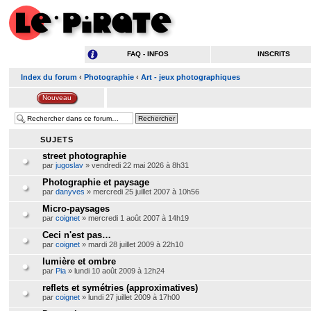
FAQ - INFOS
INSCRITS
Index du forum
‹
Photographie
‹
Art - jeux photographiques
SUJETS
street photographie
par
jugoslav
» vendredi 22 mai 2026 à 8h31
Photographie et paysage
par
danyves
» mercredi 25 juillet 2007 à 10h56
Micro-paysages
par
coignet
» mercredi 1 août 2007 à 14h19
Ceci n'est pas…
par
coignet
» mardi 28 juillet 2009 à 22h10
lumière et ombre
par
Pia
» lundi 10 août 2009 à 12h24
reflets et symétries (approximatives)
par
coignet
» lundi 27 juillet 2009 à 17h00